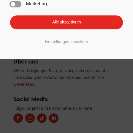
Marketing
Tesla Sommer-Update 2026: Alle Neuheiten und
Verbesserungen im Überblick
Alle akzeptieren
Einstellungen speichern
Über uns
Wir sind ein junges Team, das begeistert die rasante
Entwicklung der E-Auto-Industrie beobachtet.
Hier
weiterlesen.
Social Media
Folge uns jetzt und bleibe immer up to date.