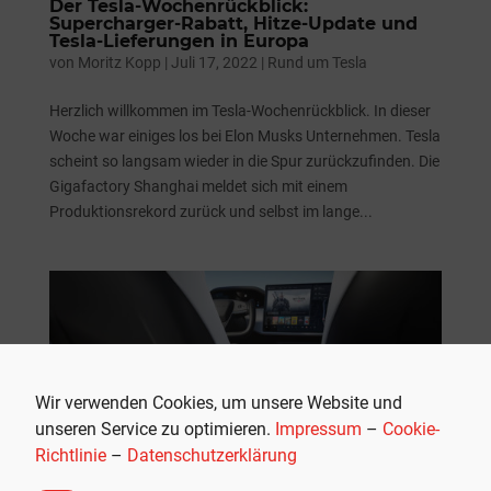
Der Tesla-Wochenrückblick:
Supercharger-Rabatt, Hitze-Update und
Tesla-Lieferungen in Europa
von
Moritz Kopp
|
Juli 17, 2022
|
Rund um Tesla
Herzlich willkommen im Tesla-Wochenrückblick. In dieser
Woche war einiges los bei Elon Musks Unternehmen. Tesla
scheint so langsam wieder in die Spur zurückzufinden. Die
Gigafactory Shanghai meldet sich mit einem
Produktionsrekord zurück und selbst im lange...
Wir verwenden Cookies, um unsere Website und
unseren Service zu optimieren.
Impressum
–
Cookie-
Richtlinie
–
Datenschutzerklärung