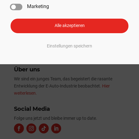
erster Nutzlast-Beförderung
Marketing
Tesla Sommer-Update 2026: Alle Neuheiten und
Verbesserungen im Überblick
Alle akzeptieren
Einstellungen speichern
Über uns
Wir sind ein junges Team, das begeistert die rasante
Entwicklung der E-Auto-Industrie beobachtet.
Hier
weiterlesen.
Social Media
Folge uns jetzt und bleibe immer up to date.