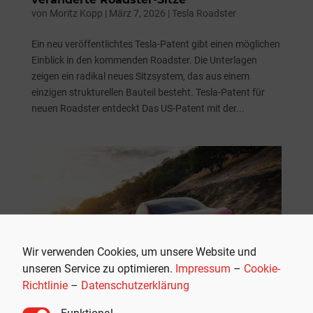
von
Moritz Kopp
|
März 7, 2026
|
Tesla Roadster
Ein neu veröffentlichtes Tesla-Patent gibt einen möglichen
Einblick in den kommenden Roadster. Die Unterlagen
zeigen ein radikal neues Sitzsystem, das aus einem
einzigen strukturellen Bauteil besteht. Tesla-Patent für
neuen Roadster entdeckt Das US-Patent mit der...
Wir verwenden Cookies, um unsere Website und
unseren Service zu optimieren.
Impressum
–
Cookie-
Richtlinie
–
Datenschutzerklärung
Endlich offiziell: Tesla terminiert
Funktional