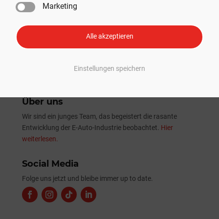
Marketing
Tesla Sommer-Update 2026: Alle Neuheiten und
Verbesserungen im Überblick
Alle akzeptieren
Einstellungen speichern
Über uns
Wir sind ein junges Team, das begeistert die rasante
Entwicklung der E-Auto-Industrie beobachtet.
Hier
weiterlesen.
Social Media
Folge uns jetzt und bleibe immer up to date.