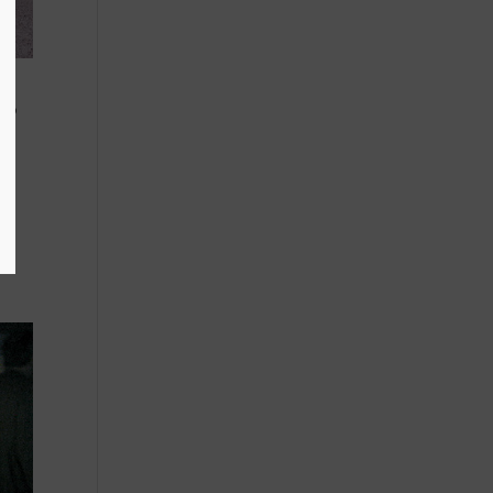
 S
nge