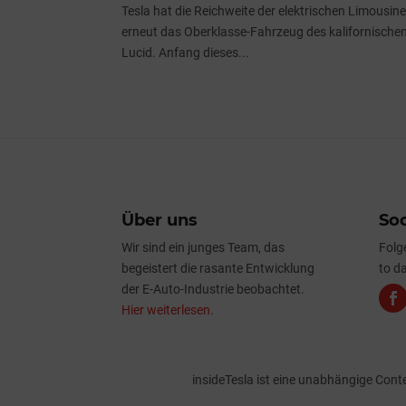
Tesla hat die Reichweite der elektrischen Limousi
erneut das Oberklasse-Fahrzeug des kalifornischen 
Lucid. Anfang dieses...
Über uns
Soc
Wir sind ein junges Team, das
Folg
begeistert die rasante Entwicklung
to da
der E-Auto-Industrie beobachtet.
Hier weiterlesen.
insideTesla ist eine unabhängige Con