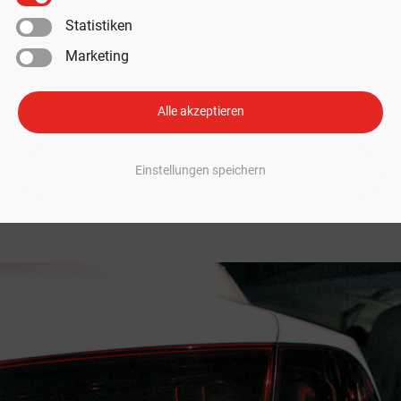
Statistiken
Marketing
rrenz vom Lucid Air für das Model
Alle akzeptieren
esla-Konkurrenz
t mehr nur auf die alteingesessenen Traditionshersteller. Auch relativ ju
Einstellungen speichern
 innovative E-Autos bauen wollen, gibt es immer mehr. Eines dieser