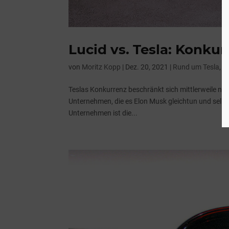
Lucid vs. Tesla: Konku
von
Moritz Kopp
|
Dez. 20, 2021
|
Rund um Tesla
,
T
Teslas Konkurrenz beschränkt sich mittlerweile nich
Unternehmen, die es Elon Musk gleichtun und selbst
Unternehmen ist die...