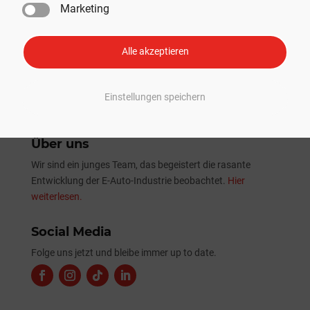
Marketing
Tesla Sommer-Update 2026: Alle Neuheiten und
Verbesserungen im Überblick
Alle akzeptieren
Einstellungen speichern
Über uns
Wir sind ein junges Team, das begeistert die rasante
Entwicklung der E-Auto-Industrie beobachtet.
Hier
weiterlesen.
Social Media
Folge uns jetzt und bleibe immer up to date.