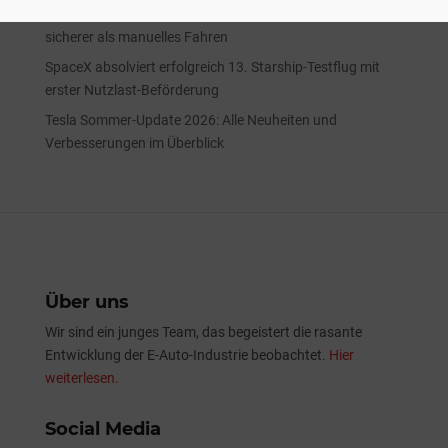
Tesla-FSD in Europa auf 65 Mio. Kilometern 5,2 Mal
sicherer als manuelles Fahren
SpaceX absolviert erfolgreich 13. Starship-Testflug mit
erster Nutzlast-Beförderung
Tesla Sommer-Update 2026: Alle Neuheiten und
Verbesserungen im Überblick
Über uns
Wir sind ein junges Team, das begeistert die rasante
Entwicklung der E-Auto-Industrie beobachtet.
Hier
weiterlesen.
Social Media