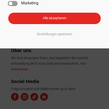
Marketing
Tesla Sommer-Update 2026: Alle Neuheiten und
Verbesserungen im Überblick
Alle akzeptieren
Einstellungen speichern
Über uns
Wir sind ein junges Team, das begeistert die rasante
Entwicklung der E-Auto-Industrie beobachtet.
Hier
weiterlesen.
Social Media
Folge uns jetzt und bleibe immer up to date.