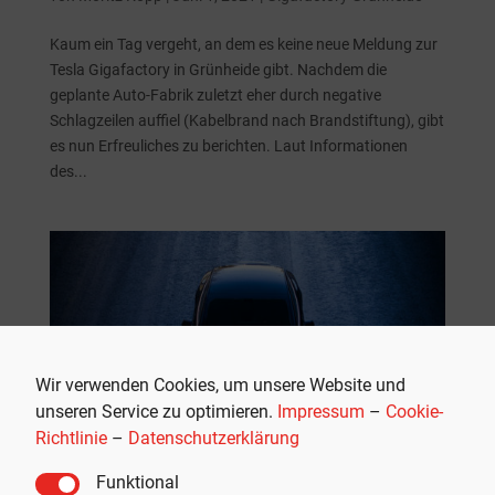
Kaum ein Tag vergeht, an dem es keine neue Meldung zur
Tesla Gigafactory in Grünheide gibt. Nachdem die
geplante Auto-Fabrik zuletzt eher durch negative
Schlagzeilen auffiel (Kabelbrand nach Brandstiftung), gibt
es nun Erfreuliches zu berichten. Laut Informationen
des...
Wir verwenden Cookies, um unsere Website und
unseren Service zu optimieren.
Impressum
–
Cookie-
Richtlinie
–
Datenschutzerklärung
Funktional
Deutscher Politiker adelt Tesla für