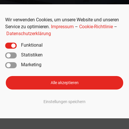
Wir verwenden Cookies, um unsere Website und unseren
Service zu optimieren.
Impressum
–
Cookie-Richtlinie
–
Datenschutzerklärung
Funktional
Statistiken
Marketing
 Mitarbeitern in Gigafactory
Alle akzeptieren
eide
igten in Grünheide erneut an. Die Entscheidung fällt mitten in eine Phase
Einstellungen speichern
rz vor wichtigen Terminen im Werk. Tesla-Lohnerhöhung vor