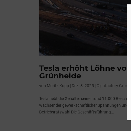
Tesla erhöht Löhne von
Grünheide
von
Moritz Kopp
|
Dez. 3, 2025
|
Gigafactory Grünh
Tesla hebt die Gehälter seiner rund 11.000 Beschäft
wachsender gewerkschaftlicher Spannungen und ku
Betriebsratswahl Die Geschäftsführung...