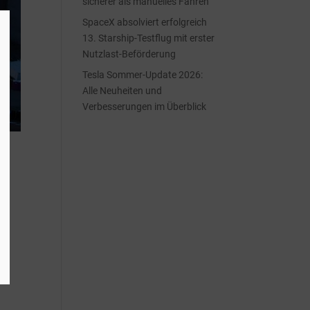
sicherer als manuelles Fahren
SpaceX absolviert erfolgreich
13. Starship-Testflug mit erster
Nutzlast-Beförderung
Tesla Sommer-Update 2026:
Alle Neuheiten und
Verbesserungen im Überblick