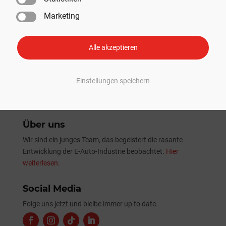
SpaceX absolviert erfolgreich 13. Starship-Testflug mit
Marketing
erster Nutzlast-Beförderung
Tesla Sommer-Update 2026: Alle Neuheiten und
Verbesserungen im Überblick
Alle akzeptieren
Einstellungen speichern
Über uns
Wir sind ein junges Team, das begeistert die rasante
Entwicklung der E-Auto-Industrie beobachtet.
Hier
weiterlesen.
Social Media
Folge uns jetzt und bleibe immer up to date.