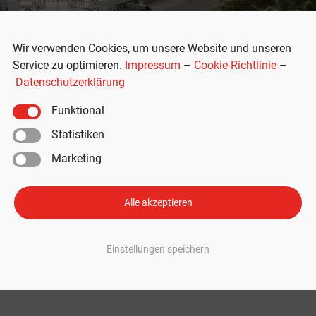
Wir verwenden Cookies, um unsere Website und unseren
Service zu optimieren.
Impressum
–
Cookie-Richtlinie
–
Datenschutzerklärung
Funktional
Statistiken
Marketing
heide: Brand verursacht
z
Alle akzeptieren
heide
 Berichten zufolge ist die Feuerwehr in Grünheide am Montagmorgen zu 
Einstellungen speichern
tory Grünheide Wie moz.de berichtet, kam es am frühen Montagmorgen g