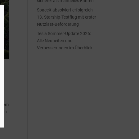
sicherer als manuelles Fahren
SpaceX absolviert erfolgreich
13. Starship-Testflug mit erster
Nutzlast-Beförderung
Tesla Sommer-Update 2026:
Alle Neuheiten und
Verbesserungen im Überblick
einem
egen