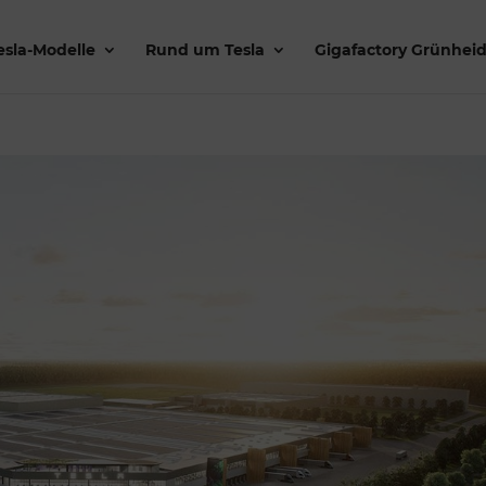
esla-Modelle
Rund um Tesla
Gigafactory Grünhei