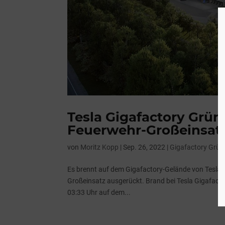
Tesla Gigafactory Grün
Feuerwehr-Großeinsat
von
Moritz Kopp
|
Sep. 26, 2022
|
Gigafactory Grün
Es brennt auf dem Gigafactory-Gelände von Tesla:
Großeinsatz ausgerückt. Brand bei Tesla Gigafac
03:33 Uhr auf dem...