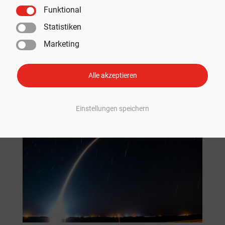
Historischer Tag: SpaceX-Starship vor
Funktional
bahnbrechendem Testflug am Montag
von
Moritz Kopp
|
Apr. 16, 2023
|
SpaceX
Statistiken
Marketing
Die Raumfahrt steht kurz vor einem historischen Tag: dem
ersten orbitalen Start des SpaceX-Starships. Wie der
Versuch abläuft und warum ein Erfolg die komplette
Alle akzeptieren
Raumfahrt verändern könnte, lesen Sie hier. SpaceX-
Starship: Historischer Versuch am Montag Laut dem...
Einstellungen speichern