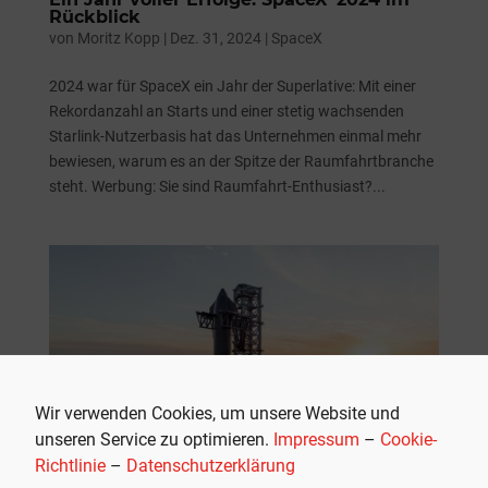
Rückblick
von
Moritz Kopp
|
Dez. 31, 2024
|
SpaceX
2024 war für SpaceX ein Jahr der Superlative: Mit einer
Rekordanzahl an Starts und einer stetig wachsenden
Starlink-Nutzerbasis hat das Unternehmen einmal mehr
bewiesen, warum es an der Spitze der Raumfahrtbranche
steht. Werbung: Sie sind Raumfahrt-Enthusiast?...
Wir verwenden Cookies, um unsere Website und
unseren Service zu optimieren.
Impressum
–
Cookie-
Richtlinie
–
Datenschutzerklärung