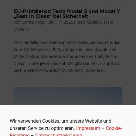
EU-Prüfdienst: Tesla Model 3 und Model Y
„Best in Class“ bei Sicherheit
von
Moritz Kopp
|
Jan. 14, 2026
|
Tesla Model 3
,
Tesla
Model Y
Zwei Modelle, zwei Spitzenplätze: Tesla überzeugt bei den
Euro-NCAP-Awards 2025 auf ganzer Linie. Sowohl das
Model 3 als auch das Model Y erhalten den Titel „Best in
Class“ in ihrer jeweiligen Fahrzeugklasse. Tesla räumt ab
bei Euro-NCAP-Awards 2025 Model 3: Sicherste...
Wir verwenden Cookies, um unsere Website und
unseren Service zu optimieren.
Impressum
–
Cookie-
Richtlinie
–
Datenschutzerklärung