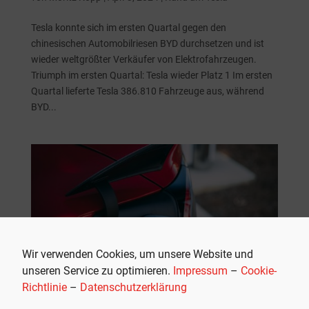
Tesla konnte sich im ersten Quartal gegen den
chinesischen Automobilriesen BYD durchsetzen und ist
wieder weltgrößter Verkäufer von Elektrofahrzeugen.
Triumph im ersten Quartal: Tesla wieder Platz 1 Im ersten
Quartal lieferte Tesla 386.810 Fahrzeuge aus, während
BYD...
Wir verwenden Cookies, um unsere Website und
unseren Service zu optimieren.
Impressum
–
Cookie-
Richtlinie
–
Datenschutzerklärung
BAFA-Hammer: Prämie für Elektroautos