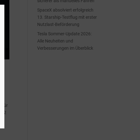
sicherer als manuelles Fahren
SpaceX absolviert erfolgreich
13. Starship-Testflug mit erster
Nutzlast-Beförderung
Tesla Sommer-Update 2026:
Alle Neuheiten und
Verbesserungen im Überblick
r für
2022