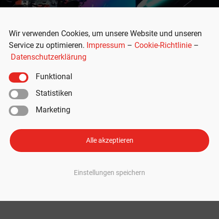
Wir verwenden Cookies, um unsere Website und unseren
Service zu optimieren.
Impressum
–
Cookie-Richtlinie
–
Datenschutzerklärung
Funktional
Statistiken
Marketing
imus-Roboter soll für etwa 20.000
Alle akzeptieren
la-Innovationen
inen humanoiden Roboter Optimus vorgestellt. Laut Elon Musk soll diese
Einstellungen speichern
as der Roboter kann (und was noch nicht), lesen Sie hier. Tesla AI Day 