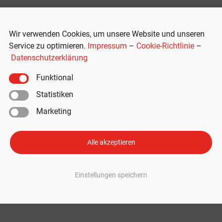
Wir verwenden Cookies, um unsere Website und unseren
Service zu optimieren.
Impressum
–
Cookie-Richtlinie
–
Datenschutzerklärung
Funktional
Statistiken
Marketing
iepass aus: Mehr Transparenz bei
en
Alle akzeptieren
r, die an dem Batteriepass-Konzept der Global Battery Alliance teilnehmen
Einstellungen speichern
er die in E-Auto-Batterien eingesetzten Materialien stammen. Dies soll