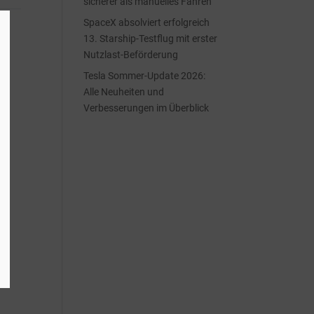
sicherer als manuelles Fahren
SpaceX absolviert erfolgreich
13. Starship-Testflug mit erster
Nutzlast-Beförderung
Tesla Sommer-Update 2026:
Alle Neuheiten und
Verbesserungen im Überblick
.