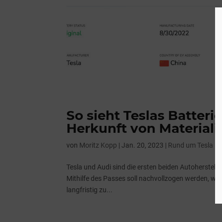
So sieht Teslas Batter
Herkunft von Materiali
von
Moritz Kopp
|
Jan. 20, 2023
|
Rund um Tesla
Tesla und Audi sind die ersten beiden Autoherstelle
Mithilfe des Passes soll nachvollzogen werden, woh
langfristig zu...