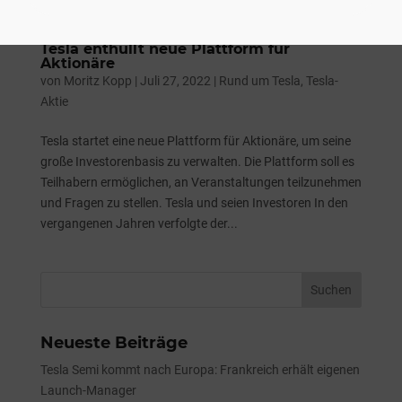
Tesla enthüllt neue Plattform für
Aktionäre
von
Moritz Kopp
|
Juli 27, 2022
|
Rund um Tesla
,
Tesla-
Aktie
Tesla startet eine neue Plattform für Aktionäre, um seine
große Investorenbasis zu verwalten. Die Plattform soll es
Teilhabern ermöglichen, an Veranstaltungen teilzunehmen
und Fragen zu stellen. Tesla und seien Investoren In den
vergangenen Jahren verfolgte der...
Neueste Beiträge
Tesla Semi kommt nach Europa: Frankreich erhält eigenen
Launch-Manager