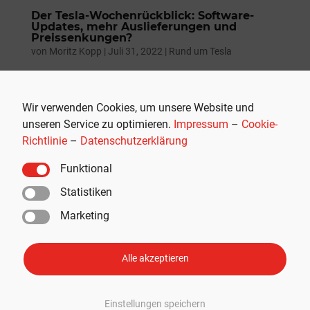
Der Tesla-Wochenrückblick: Software-
Updates, mehr Auslieferungen und
Preissenkungen?
von
Moritz Kopp
|
Juli 31, 2022
|
Rund um Tesla
Herzlich willkommen im Tesla-Wochenrückblick. In dieser
Woche ist wieder viel passiert beim Elektro-Pionier. Die
Wir verwenden Cookies, um unsere Website und
Auslieferungen nach Europa scheinen wieder in Schwung
unseren Service zu optimieren.
Impressum
–
Cookie-
zu kommen, das lässt zumindest die gehäufte Vergabe
Richtlinie
–
Datenschutzerklärung
von VINs vermuten. Außerdem arbeitet der...
Funktional
Statistiken
Marketing
Alle akzeptieren
Einstellungen speichern