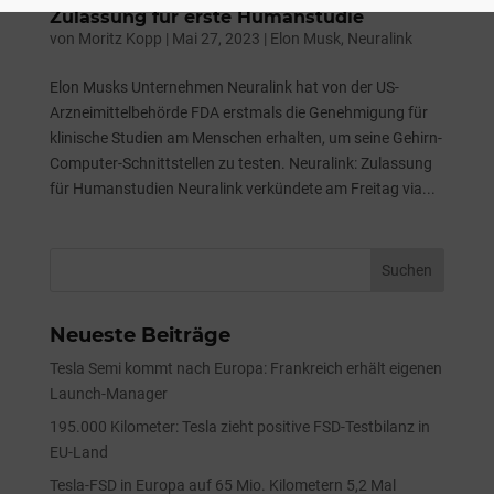
Zulassung für erste Humanstudie
von
Moritz Kopp
|
Mai 27, 2023
|
Elon Musk
,
Neuralink
Elon Musks Unternehmen Neuralink hat von der US-
Arzneimittelbehörde FDA erstmals die Genehmigung für
klinische Studien am Menschen erhalten, um seine Gehirn-
Computer-Schnittstellen zu testen. Neuralink: Zulassung
für Humanstudien Neuralink verkündete am Freitag via...
Neueste Beiträge
Tesla Semi kommt nach Europa: Frankreich erhält eigenen
Launch-Manager
195.000 Kilometer: Tesla zieht positive FSD-Testbilanz in
EU-Land
Tesla-FSD in Europa auf 65 Mio. Kilometern 5,2 Mal