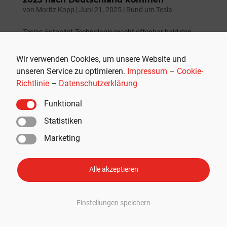
von
Moritz Kopp
|
Juni 21, 2025
|
Rund um Tesla
Teslas Autopilot-Technologie macht offenbar bald den
nächsten großen Sprung. Insiderquellen zufolge soll FSD
(Full Self-Driving) noch Ende dieses Jahres in Deutschland
Wir verwenden Cookies, um unsere Website und
starten – als Level-4-System. Werbung: Zubehör für Ihren
unseren Service zu optimieren.
Impressum
–
Cookie-
Tesla mit 10 % Rabatt jetzt...
Richtlinie
–
Datenschutzerklärung
Funktional
Statistiken
Marketing
Alle akzeptieren
Einstellungen speichern
Großer Schritt: Neuralink erhält FDA-