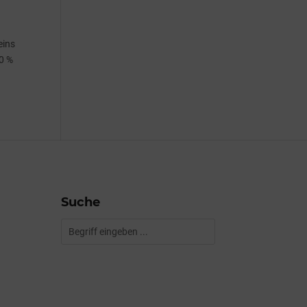
eins
10 %
Suche