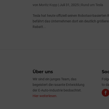
von
Moritz Kopp
|
Juli 31, 2025
|
Rund um Tesla
Tesla hat heute offiziell seinen Robotaxi‑basierte
befährt das Unternehmen dort ein deutlich größer
Rabatt...
Über uns
Soc
Wir sind ein junges Team, das
Folg
begeistert die rasante Entwicklung
to da
der E-Auto-Industrie beobachtet.
Hier weiterlesen.