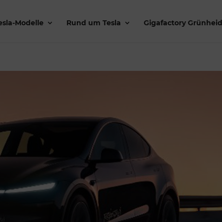
esla-Modelle
Rund um Tesla
Gigafactory Grünhei