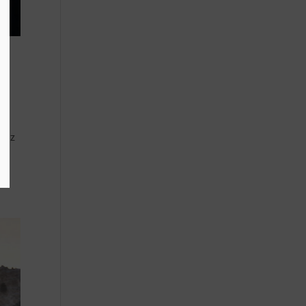
renz
E