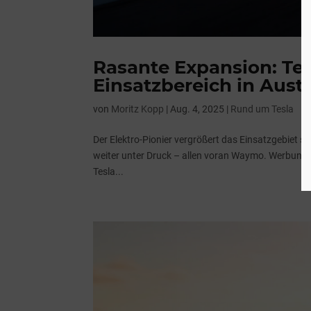
Rasante Expansion: Tes
Einsatzbereich in Aust
von
Moritz Kopp
|
Aug. 4, 2025
|
Rund um Tesla
Der Elektro-Pionier vergrößert das Einsatzgebiet 
weiter unter Druck – allen voran Waymo. Werbung: Z
Tesla...