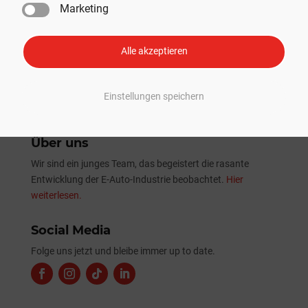
Marketing
Tesla Sommer-Update 2026: Alle Neuheiten und
Verbesserungen im Überblick
Alle akzeptieren
Einstellungen speichern
Über uns
Wir sind ein junges Team, das begeistert die rasante
Entwicklung der E-Auto-Industrie beobachtet.
Hier
weiterlesen.
Social Media
Folge uns jetzt und bleibe immer up to date.