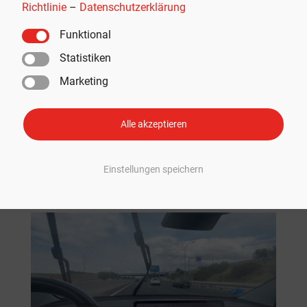
Richtlinie
–
Datenschutzerklärung
Tesla-Software-Update für
Scheibenwischer: Steuerung jetzt per
Funktional
Scrollrad
von
Moritz Kopp
|
Juli 14, 2023
|
Rund um Tesla
,
Tesla-
Statistiken
Software
Marketing
Tesla macht seine Scheibenwischer noch
benutzerfreundlicher. Das neueste Software-Update
Alle akzeptieren
ermöglicht die Steuerung direkt mittels Scrollrad. Tesla
aktualisiert Scheibenwischer Die Wischersteuerung
befindet sich bei den meisten Fahrzeugen an den
Einstellungen speichern
Lenkradhebeln. Das...