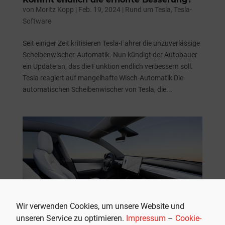
von
Moritz Kopp
|
Feb. 19, 2024
|
Rund um Tesla
,
Tesla-
Software
Seit einiger Zeit kritisieren Tesla-Fahrer die unzuverlässige
Scheibenwischer-Automatik. Nun kündigt der Autobauer
ein Update an, das die Funktion endlich verbessern soll.
Tesla reagiert auf mangelhafte Wisch-Automatik Die
automatischen Scheibenwischer von Tesla, die...
Wir verwenden Cookies, um unsere Website und
unseren Service zu optimieren.
Impressum
–
Cookie-