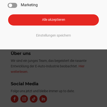
erster Nutzlast-Beförderung
Marketing
Tesla Sommer-Update 2026: Alle Neuheiten und
Verbesserungen im Überblick
Alle akzeptieren
Einstellungen speichern
Über uns
Wir sind ein junges Team, das begeistert die rasante
Entwicklung der E-Auto-Industrie beobachtet.
Hier
weiterlesen.
Social Media
Folge uns jetzt und bleibe immer up to date.