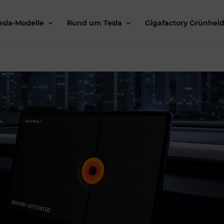
esla-Modelle
Rund um Tesla
Gigafactory Grünhei