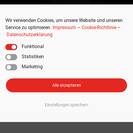
Wir verwenden Cookies, um unsere Website und unseren
Service zu optimieren.
Impressum
–
Cookie-Richtlinie
–
Datenschutzerklärung
Funktional
Statistiken
Marketing
rung von Wächtermodus an: -40 
Alle akzeptieren
. Ein Software-Update im zweiten Quartal soll den Energieverbrauch de
Einstellungen speichern
 Mehr Effizienz für den Tesla Wächtermodus Der Wächtermodus ist wohl T