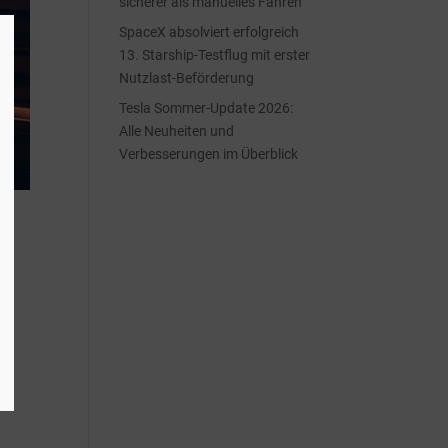
sicherer als manuelles Fahren
SpaceX absolviert erfolgreich
13. Starship-Testflug mit erster
Nutzlast-Beförderung
Tesla Sommer-Update 2026:
Alle Neuheiten und
Verbesserungen im Überblick