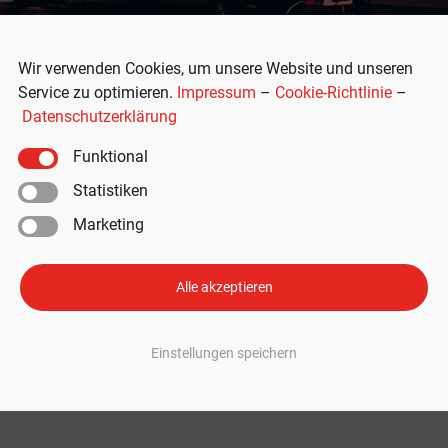
Wir verwenden Cookies, um unsere Website und unseren
Service zu optimieren.
Impressum
–
Cookie-Richtlinie
–
Datenschutzerklärung
Funktional
Statistiken
Marketing
anen wohl Multimilliarden-
Alle akzeptieren
 neue milliardenschwere Batteriefabrik. Diese soll in Oklahoma gebaut
Einstellungen speichern
ollar an Förderung genehmigen will. Tesla und Panasonic in Oklahoma