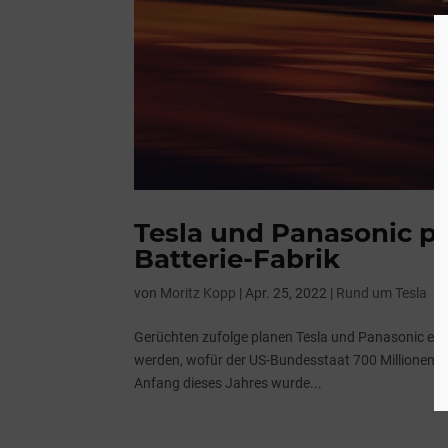
Tesla und Panasonic pl
Batterie-Fabrik
von
Moritz Kopp
|
Apr. 25, 2022
|
Rund um Tesla
Gerüchten zufolge planen Tesla und Panasonic eine
werden, wofür der US-Bundesstaat 700 Millionen D
Anfang dieses Jahres wurde...