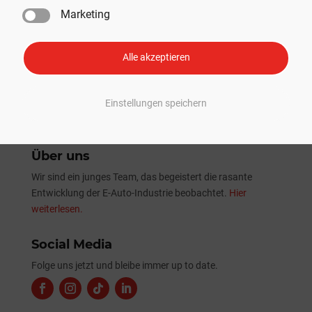
erster Nutzlast-Beförderung
Marketing
Tesla Sommer-Update 2026: Alle Neuheiten und
Verbesserungen im Überblick
Alle akzeptieren
Einstellungen speichern
Über uns
Wir sind ein junges Team, das begeistert die rasante
Entwicklung der E-Auto-Industrie beobachtet.
Hier
weiterlesen.
Social Media
Folge uns jetzt und bleibe immer up to date.