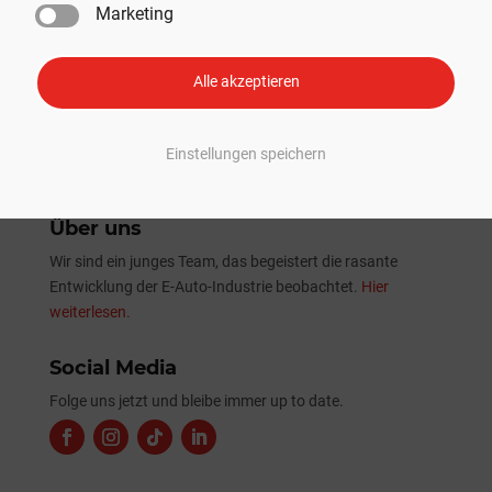
Marketing
Tesla Sommer-Update 2026: Alle Neuheiten und
Verbesserungen im Überblick
Alle akzeptieren
Einstellungen speichern
Über uns
Wir sind ein junges Team, das begeistert die rasante
Entwicklung der E-Auto-Industrie beobachtet.
Hier
weiterlesen.
Social Media
Folge uns jetzt und bleibe immer up to date.