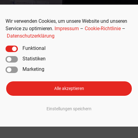
Wir verwenden Cookies, um unsere Website und unseren
Service zu optimieren.
Impressum
–
Cookie-Richtlinie
–
Datenschutzerklärung
Funktional
Statistiken
Marketing
00 Kilometer lange Strecke zum
 FSD
Alle akzeptieren
msten Orte der Welt – ganz ohne menschliches Eingreifen. Der Fahrer verl
Einstellungen speichern
s Basislager des Mount Everest zu erreichen. Werbung: Zubehör für Ihren 