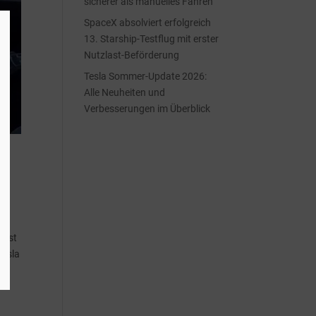
sicherer als manuelles Fahren
SpaceX absolviert erfolgreich
13. Starship-Testflug mit erster
Nutzlast-Beförderung
Tesla Sommer-Update 2026:
Alle Neuheiten und
Verbesserungen im Überblick
ässt
Tesla