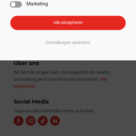
Marketing
Tesla Sommer-Update 2026: Alle Neuheiten und
Verbesserungen im Überblick
Alle akzeptieren
Einstellungen speichern
Über uns
Wir sind ein junges Team, das begeistert die rasante
Entwicklung der E-Auto-Industrie beobachtet.
Hier
weiterlesen.
Social Media
Folge uns jetzt und bleibe immer up to date.