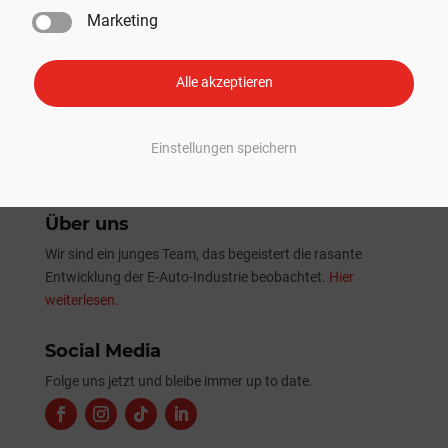
erster Nutzlast-Beförderung
Marketing
Tesla Sommer-Update 2026: Alle Neuheiten und
Verbesserungen im Überblick
Alle akzeptieren
Einstellungen speichern
Über uns
Wir sind ein junges Team, das begeistert die rasante
Entwicklung der E-Auto-Industrie beobachtet.
Hier
weiterlesen.
Social Media
Folge uns jetzt und bleibe immer up to date.