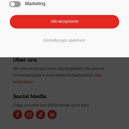
Marketing
Tesla Sommer-Update 2026: Alle Neuheiten und
Verbesserungen im Überblick
Alle akzeptieren
Einstellungen speichern
Über uns
Wir sind ein junges Team, das begeistert die rasante
Entwicklung der E-Auto-Industrie beobachtet.
Hier
weiterlesen.
Social Media
Folge uns jetzt und bleibe immer up to date.