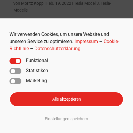
von
Moritz Kopp
|
Feb. 19, 2022
|
Tesla Model 3
,
Tesla-
Modelle
Tesla hat einen neuen automatischen elektrischen
Kofferraum für das Model 3 auf den Markt gebracht, der
Wir verwenden Cookies, um unsere Website und
als Nachrüstsatz direkt in Servicezentren angeboten wird.
unseren Service zu optimieren.
Impressum
–
Cookie-
Zwar ist das Produkt derzeit nur in China erhältlich, jedoch
Richtlinie
–
Datenschutzerklärung
ist davon auszugehen, dass es auch auf andere...
Funktional
Statistiken
Marketing
Neueste Beiträge
Tesla Semi kommt nach Europa: Frankreich erhält eigenen
Alle akzeptieren
Launch-Manager
195.000 Kilometer: Tesla zieht positive FSD-Testbilanz in
Einstellungen speichern
EU-Land
Tesla-FSD in Europa auf 65 Mio. Kilometern 5,2 Mal