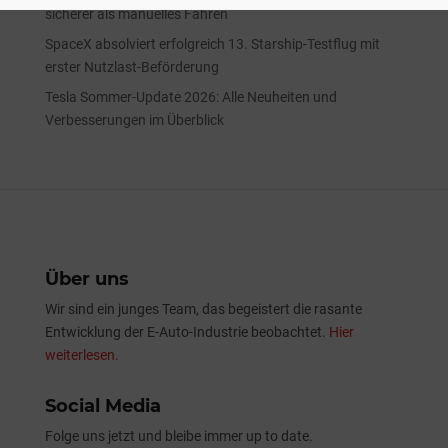
sicherer als manuelles Fahren
SpaceX absolviert erfolgreich 13. Starship-Testflug mit
erster Nutzlast-Beförderung
Tesla Sommer-Update 2026: Alle Neuheiten und
Verbesserungen im Überblick
Über uns
Wir sind ein junges Team, das begeistert die rasante
Entwicklung der E-Auto-Industrie beobachtet.
Hier
weiterlesen.
Social Media
Folge uns jetzt und bleibe immer up to date.