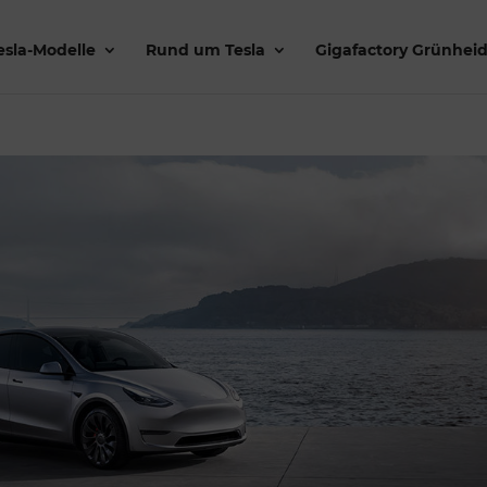
esla-Modelle
Rund um Tesla
Gigafactory Grünhei