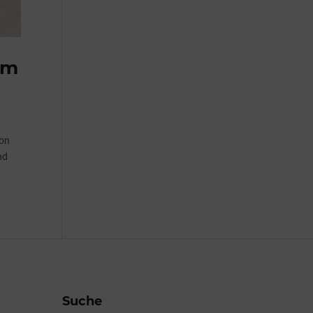
im
von
nd
Suche