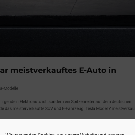
ar meistverkauftes E-Auto in
la-Modelle
 irgendein Elektroauto ist, sondern ein Spitzenreiter auf dem deutschen
nde das meisterverkaufte SUV und E-Fahrzeug. Tesla Model Y meistverkau