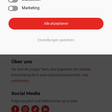
SpaceX absolviert erfolgreich 13. Starship-Testflug mit
Marketing
erster Nutzlast-Beförderung
Tesla Sommer-Update 2026: Alle Neuheiten und
Verbesserungen im Überblick
Alle akzeptieren
Einstellungen speichern
Über uns
Wir sind ein junges Team, das begeistert die rasante
Entwicklung der E-Auto-Industrie beobachtet.
Hier
weiterlesen.
Social Media
Folge uns jetzt und bleibe immer up to date.