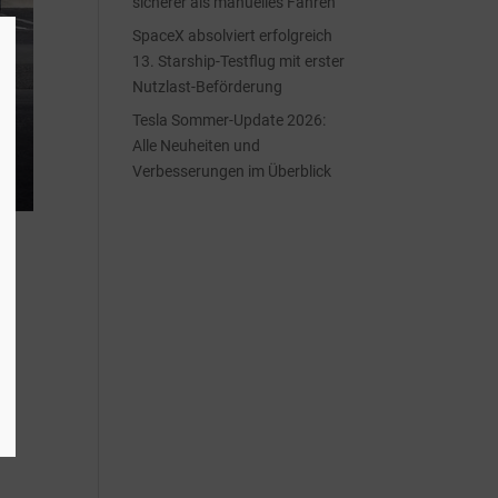
sicherer als manuelles Fahren
SpaceX absolviert erfolgreich
13. Starship-Testflug mit erster
Nutzlast-Beförderung
Tesla Sommer-Update 2026:
Alle Neuheiten und
Verbesserungen im Überblick
d