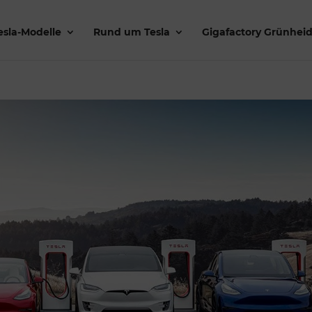
esla-Modelle
Rund um Tesla
Gigafactory Grünhei