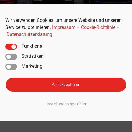
Wir verwenden Cookies, um unsere Website und unseren
Service zu optimieren.
Impressum
–
Cookie-Richtlinie
–
Datenschutzerklärung
Funktional
Statistiken
Marketing
hresrückblick: Rekordzahlen und
Alle akzeptieren
ck verfasst. Trotz der turbulenten Umstände und des historischen
Einstellungen speichern
berblick. Tesla sieht „großes Jahr für Elektroautos“ In einem Twitter-Threa