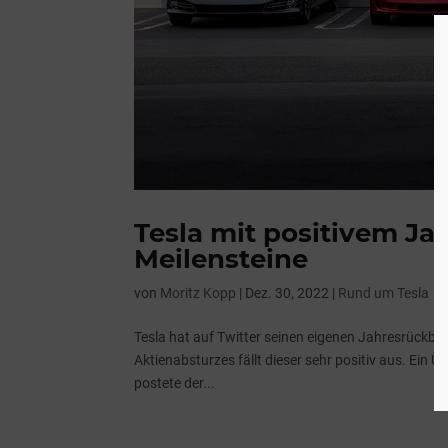
Tesla mit positivem Ja
Meilensteine
von
Moritz Kopp
|
Dez. 30, 2022
|
Rund um Tesla
Tesla hat auf Twitter seinen eigenen Jahresrückbli
Aktienabsturzes fällt dieser sehr positiv aus. Ein Ü
postete der...