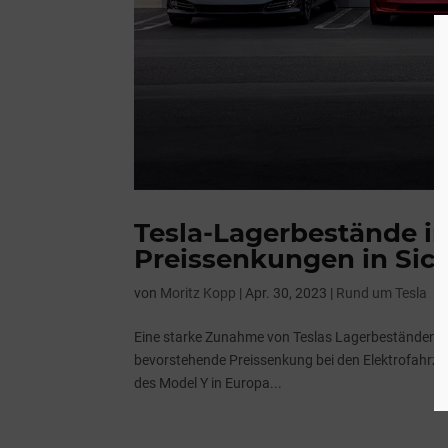
Tesla-Lagerbestände i
Preissenkungen in Sic
von
Moritz Kopp
|
Apr. 30, 2023
|
Rund um Tesla
Eine starke Zunahme von Teslas Lagerbeständen in 
bevorstehende Preissenkung bei den Elektrofahrzeug
des Model Y in Europa...