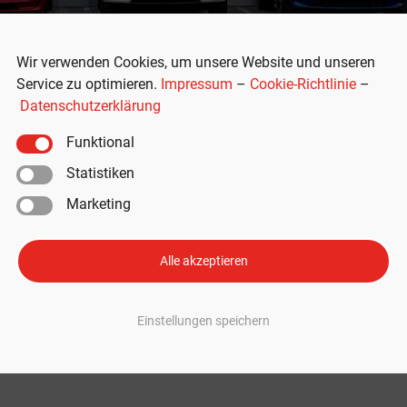
Wir verwenden Cookies, um unsere Website und unseren
Service zu optimieren.
Impressum
–
Cookie-Richtlinie
–
Datenschutzerklärung
Funktional
Statistiken
Marketing
n Europa auf Rekordhoch – neue
ht?
Alle akzeptieren
Europa lässt Analysten aufhorchen. Könnte dies ein Zeichen für eine
Einstellungen speichern
en sein? Tesla: Lagerbestände steigen Tesla erfreut sich seit der Einfü