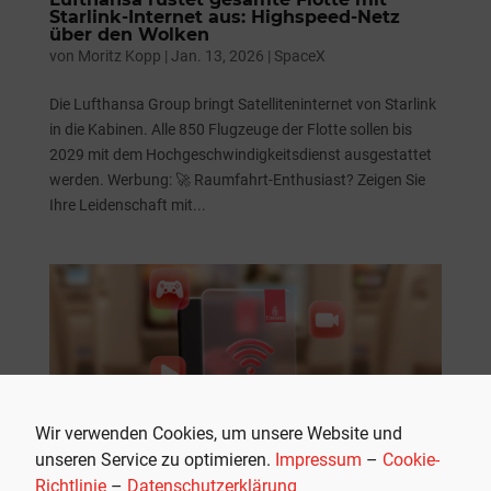
Starlink-Internet aus: Highspeed-Netz
über den Wolken
von
Moritz Kopp
|
Jan. 13, 2026
|
SpaceX
Die Lufthansa Group bringt Satelliteninternet von Starlink
in die Kabinen. Alle 850 Flugzeuge der Flotte sollen bis
2029 mit dem Hochgeschwindigkeitsdienst ausgestattet
werden. Werbung: 🚀 Raumfahrt-Enthusiast? Zeigen Sie
Ihre Leidenschaft mit...
Wir verwenden Cookies, um unsere Website und
unseren Service zu optimieren.
Impressum
–
Cookie-
Richtlinie
–
Datenschutzerklärung