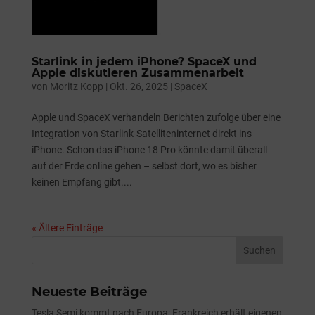
Starlink in jedem iPhone? SpaceX und
Apple diskutieren Zusammenarbeit
von
Moritz Kopp
|
Okt. 26, 2025
|
SpaceX
Apple und SpaceX verhandeln Berichten zufolge über eine
Integration von Starlink-Satelliteninternet direkt ins
iPhone. Schon das iPhone 18 Pro könnte damit überall
auf der Erde online gehen – selbst dort, wo es bisher
keinen Empfang gibt....
« Ältere Einträge
Neueste Beiträge
Tesla Semi kommt nach Europa: Frankreich erhält eigenen