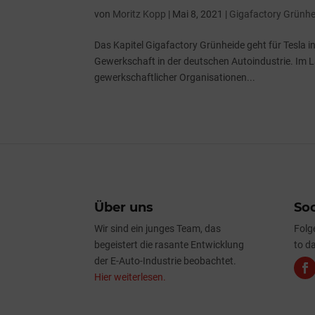
von
Moritz Kopp
|
Mai 8, 2021
|
Gigafactory Grünhe
Das Kapitel Gigafactory Grünheide geht für Tesla i
Gewerkschaft in der deutschen Autoindustrie. Im 
gewerkschaftlicher Organisationen...
Über uns
Soc
Wir sind ein junges Team, das
Folg
begeistert die rasante Entwicklung
to da
der E-Auto-Industrie beobachtet.
Hier weiterlesen.