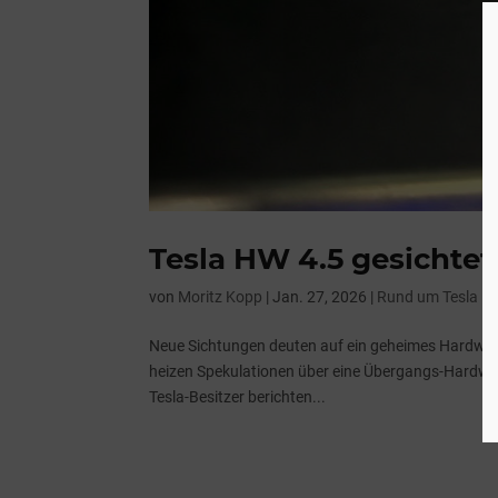
Tesla HW 4.5 gesichtet
von
Moritz Kopp
|
Jan. 27, 2026
|
Rund um Tesla
Neue Sichtungen deuten auf ein geheimes Hardware
heizen Spekulationen über eine Übergangs-Hardware
Tesla-Besitzer berichten...