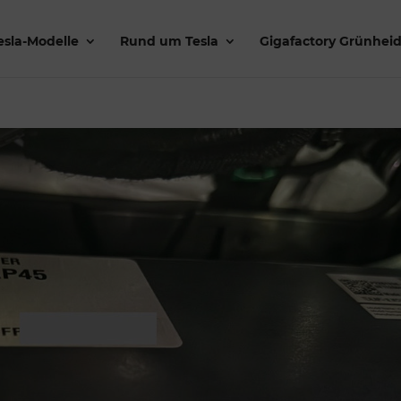
esla-Modelle
Rund um Tesla
Gigafactory Grünhei