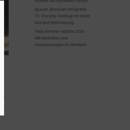
sicherer als manuelles Fahren
SpaceX absolviert erfolgreich
13. Starship-Testflug mit erster
Nutzlast-Beförderung
Tesla Sommer-Update 2026:
Alle Neuheiten und
Verbesserungen im Überblick
ere