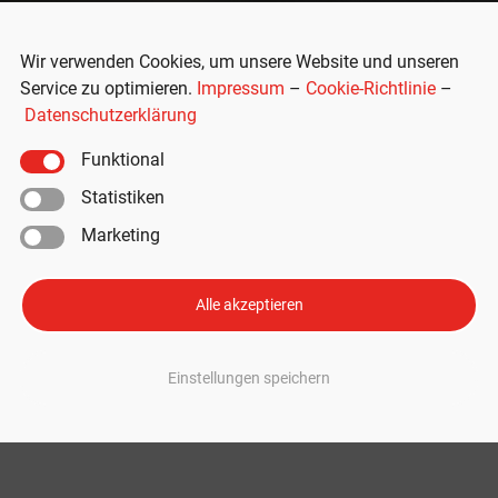
Wir verwenden Cookies, um unsere Website und unseren
Service zu optimieren.
Impressum
–
Cookie-Richtlinie
–
Datenschutzerklärung
Funktional
Statistiken
Marketing
: Das könnte dahinterstecken
Alle akzeptieren
-Upgrade bei Tesla hin. Ausgelieferte Fahrzeuge mit dem Kürzel „AP45“
suite vor dem Schritt zu AI5 an. „AP45“ in Tesla Model Y entdeckt Mehr
Einstellungen speichern