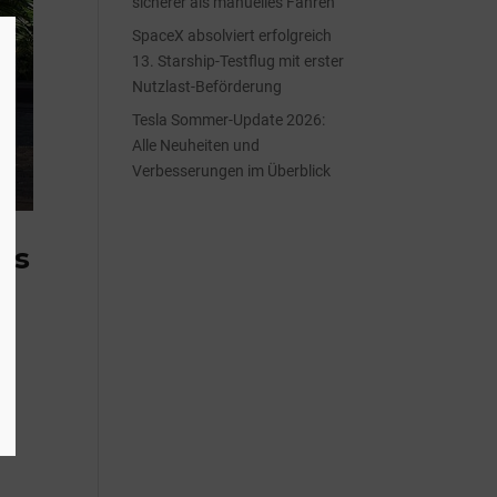
sicherer als manuelles Fahren
SpaceX absolviert erfolgreich
13. Starship-Testflug mit erster
Nutzlast-Beförderung
Tesla Sommer-Update 2026:
Alle Neuheiten und
Verbesserungen im Überblick
tes
en