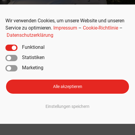
Wir verwenden Cookies, um unsere Website und unseren
Service zu optimieren.
Impressum
–
Cookie-Richtlinie
–
Datenschutzerklärung
Funktional
Statistiken
Marketing
a Challenge“ für Start-ups: Bezahl
fertigung
Alle akzeptieren
ide
ür externe Start-ups. Im Rahmen der „Cell Giga Challenge“ können die best
Einstellungen speichern
iskutieren und ein bezahltes Pilotprojekt gewinnen. Tesla sucht Zell-