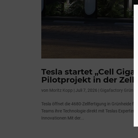
Tesla startet „Cell Gig
Pilotprojekt in der Zell
von
Moritz Kopp
|
Juli 7, 2026
|
Gigafactory Grünhe
Tesla öffnet die 4680-Zellfertigung in Grünheide f
Teams ihre Technologie direkt mit Teslas Experten d
Innovationen Mit der...