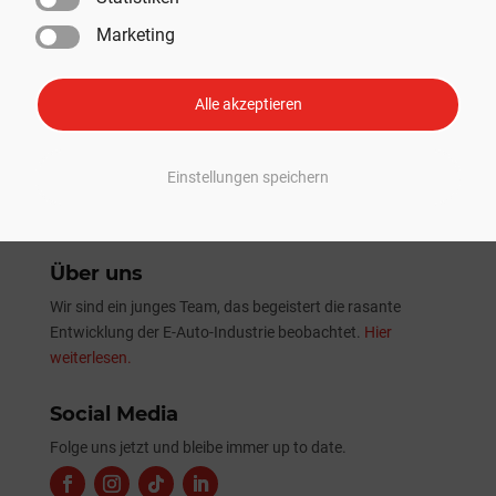
SpaceX absolviert erfolgreich 13. Starship-Testflug mit
Marketing
erster Nutzlast-Beförderung
Tesla Sommer-Update 2026: Alle Neuheiten und
Verbesserungen im Überblick
Alle akzeptieren
Einstellungen speichern
Über uns
Wir sind ein junges Team, das begeistert die rasante
Entwicklung der E-Auto-Industrie beobachtet.
Hier
weiterlesen.
Social Media
Folge uns jetzt und bleibe immer up to date.