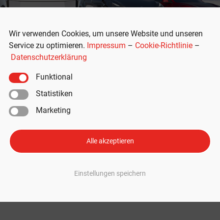
Wir verwenden Cookies, um unsere Website und unseren
Service zu optimieren.
Impressum
–
Cookie-Richtlinie
–
Datenschutzerklärung
Funktional
Statistiken
Marketing
 Alle Infos zu Produktion,
ergebnissen auf einen Blick
Alle akzeptieren
rgangene Quartal und das Geschäftsjahr 2024 abgehalten. Der Autobauer t
Einstellungen speichern
uslieferungen, Finanzergebnisse und die nächsten Schritte des