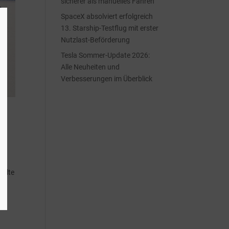
sicherer als manuelles Fahren
SpaceX absolviert erfolgreich
13. Starship-Testflug mit erster
Nutzlast-Beförderung
Tesla Sommer-Update 2026:
Alle Neuheiten und
Verbesserungen im Überblick
eilte