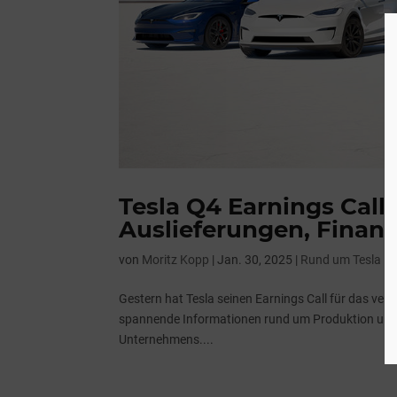
Tesla Q4 Earnings Call:
Auslieferungen, Finanz
von
Moritz Kopp
|
Jan. 30, 2025
|
Rund um Tesla
Gestern hat Tesla seinen Earnings Call für das ve
spannende Informationen rund um Produktion und A
Unternehmens....