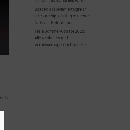
sicherer als manuelles Fahren
SpaceX absolviert erfolgreich
13. Starship-Testflug mit erster
Nutzlast-Beförderung
Tesla Sommer-Update 2026:
Alle Neuheiten und
Verbesserungen im Überblick
tmals