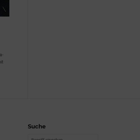
a-
it
Suche