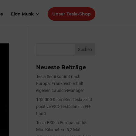
de
Elon Musk
Unser Tesla-Shop
Neueste Beiträge
Tesla Semi kommt nach
Europa: Frankreich erhält
eigenen Launch-Manager
195.000 Kilometer: Tesla zieht
positive FSD-Testbilanz in EU-
Land
Tesla-FSD in Europa auf 65
Mio. Kilometern 5,2 Mal