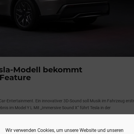
esla-Modell bekommt
-Feature
-Car-Entertainment. Ein innovativer 3D-Sound soll Musik im Fahrzeug ers
bnis im Model Y L Mit „Immersive Sound X“ führt Tesla in der
Wir verwenden Cookies, um unsere Website und unseren