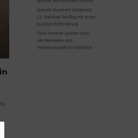
sicherer als manuelles Fahren
SpaceX absolviert erfolgreich
13. Starship-Testflug mit erster
Nutzlast-Beförderung
Tesla Sommer-Update 2026:
Alle Neuheiten und
Verbesserungen im Überblick
in
fte