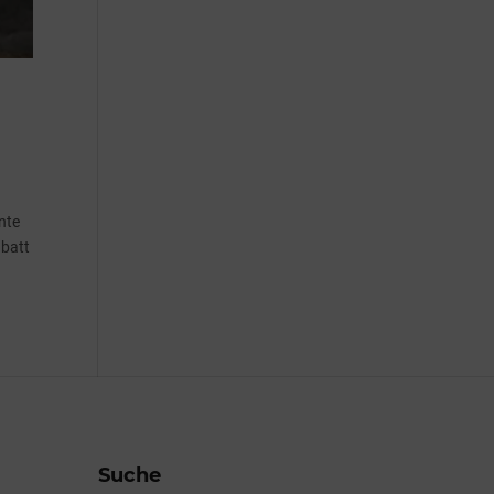
nte
abatt
Suche