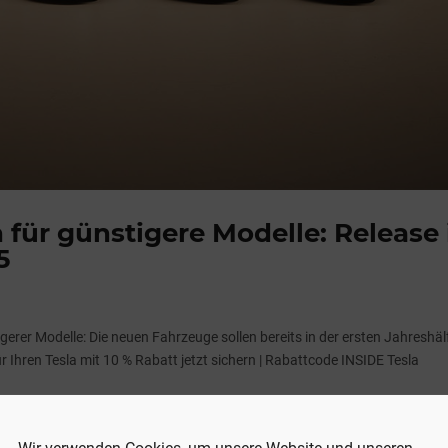
n für günstigere Modelle: Release 
5
igerer Modelle: Die neuen Fahrzeuge sollen bereits in der ersten Jahreshäl
hren Tesla mit 10 % Rabatt jetzt sichern | Rabattcode INSIDE Tesla