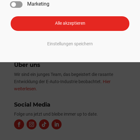
Marketing
Tesla Sommer-Update 2026: Alle Neuheiten und
Verbesserungen im Überblick
Alle akzeptieren
Einstellungen speichern
Über uns
Wir sind ein junges Team, das begeistert die rasante
Entwicklung der E-Auto-Industrie beobachtet.
Hier
weiterlesen.
Social Media
Folge uns jetzt und bleibe immer up to date.