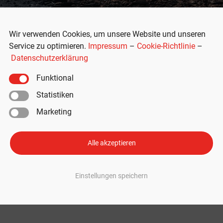
Wir verwenden Cookies, um unsere Website und unseren
Service zu optimieren.
Impressum
–
Cookie-Richtlinie
–
Datenschutzerklärung
Funktional
Statistiken
Marketing
te dank EU-USA-
ch Europa kommen
Alle akzeptieren
ch Europa schaffen. Das neue Handelsabkommen zwischen der EU und de
Einstellungen speichern
 Zubehör für Ihren Tesla mit 10 % Rabatt jetzt sichern | Rabattcode INSI