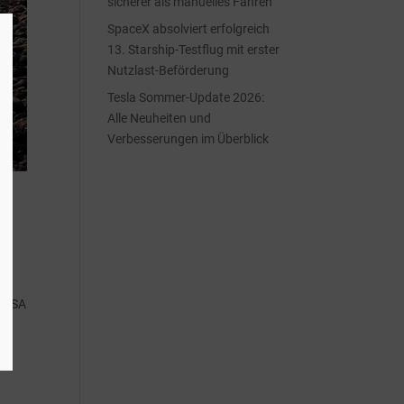
sicherer als manuelles Fahren
SpaceX absolviert erfolgreich
13. Starship-Testflug mit erster
Nutzlast-Beförderung
Tesla Sommer-Update 2026:
Alle Neuheiten und
Verbesserungen im Überblick
n USA
DE