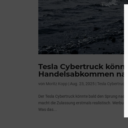
Tesla Cybertruck könn
Handelsabkommen na
von
Moritz Kopp
|
Aug. 23, 2025
|
Tesla Cybertruck
Der Tesla Cybertruck könnte bald den Sprung na
macht die Zulassung erstmals realistisch. Werbung:
Was das...