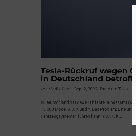
Tesla-Rückruf wegen C
in Deutschland betroff
von
Moritz Kopp
|
Sep. 2, 2022
|
Rund um Tesla
In Deutschland hat das Kraftfahrt-Bundesamt (KBA)
15.000 Model S, 3, X und Y. Das Problem: Eine un
Fahrzeugsystemen führen kann. KBA ruft...