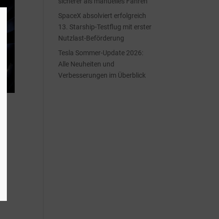
sicherer als manuelles Fahren
SpaceX absolviert erfolgreich
13. Starship-Testflug mit erster
Nutzlast-Beförderung
Tesla Sommer-Update 2026:
Alle Neuheiten und
Verbesserungen im Überblick