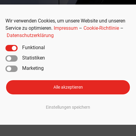
Wir verwenden Cookies, um unsere Website und unseren
Service zu optimieren.
Impressum
–
Cookie-Richtlinie
–
Datenschutzerklärung
Funktional
Statistiken
Marketing
PU-Kühlung: Knapp 15.000 Autos
en
Alle akzeptieren
 einen Rückruf für alle Tesla-Modelle ausgegeben. Betroffen sind knapp
Einstellungen speichern
zureichende Prozessor-Kühlung, die zum Versagen von wichtigen