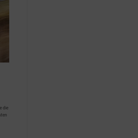
e die
sten