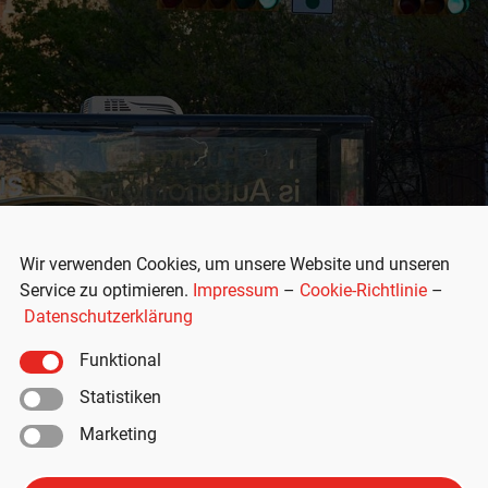
Wir verwenden Cookies, um unsere Website und unseren
Service zu optimieren.
Impressum
–
Cookie-Richtlinie
–
Datenschutzerklärung
Funktional
Statistiken
Marketing
obotaxi vor Expansion