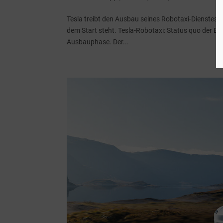
Tesla treibt den Ausbau seines Robotaxi-Dienstes w
dem Start steht. Tesla-Robotaxi: Status quo der Exp
Ausbauphase. Der...