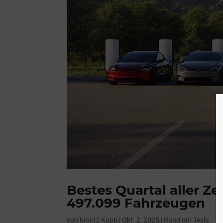
Bestes Quartal aller Ze
497.099 Fahrzeugen
von
Moritz Kopp
|
Okt. 2, 2025
|
Rund um Tesla